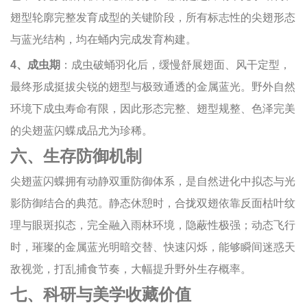
翅型轮廓完整发育成型的关键阶段，所有标志性的尖翅形态
与蓝光结构，均在蛹内完成发育构建。
4、成虫期
：成虫破蛹羽化后，缓慢舒展翅面、风干定型，
最终形成挺拔尖锐的翅型与极致通透的金属蓝光。野外自然
环境下成虫寿命有限，因此形态完整、翅型规整、色泽完美
的尖翅蓝闪蝶成品尤为珍稀。
六、生存防御机制
尖翅蓝闪蝶拥有动静双重防御体系，是自然进化中拟态与光
影防御结合的典范。静态休憩时，合拢双翅依靠反面枯叶纹
理与眼斑拟态，完全融入雨林环境，隐蔽性极强；动态飞行
时，璀璨的金属蓝光明暗交替、快速闪烁，能够瞬间迷惑天
敌视觉，打乱捕食节奏，大幅提升野外生存概率。
七、科研与美学收藏价值