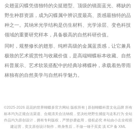
尖翅蓝闪蝶凭借独特的尖挺翅型、顶级的镜面蓝光、稀缺的
野生种群资源，成为闪蝶属中辨识度最高、质感最独特的品
种之一。其纳米光学结构是仿生材料、光学涂层、变色科技
领域的重要研究样本，具备极高的自然科研价值。
同时，规整修长的翅形、纯粹高级的金属蓝质感，让它兼具
极致的艺术观赏性与收藏价值，是高端蝴蝶标本收藏、自然
科普展示、艺术软装搭配中的经典珍稀蝶种，承载着热带雨
林独有的自然美学与自然科学魅力。
©2025-2026 花花的世界蝴蝶多官方网站 版权所有 | 原创蝴蝶科普文化品牌 所有
标本均为正规合法渠道、合规清关合法纳税，坚决杜绝野生捕捉与走私行为 全站
作品均为原创设计，拥有专利版权，严禁抄袭盗用，侵权必究 本站由小左全程搭
建运营，奕文原创设计制作，终身售后，不做一锤子买卖
滇 ICP 备
XML