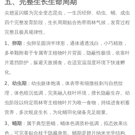
五、完整生长生命周期
尖翅蓝闪蝶为完全变态昆虫，一生历经卵、幼虫、蛹、成虫
四个完整发育阶段，生长周期贴合热带雨林气候，发育过程
完整且极具规律性。
1、卵期
：虫卵呈圆润半球形，通体通透浅白，小巧精致，
多单颗附着于专属寄主植物叶片背面，隐蔽性极强，依靠叶
片遮挡防护，躲避天敌捕食，在适宜温湿度环境下快速孵
化。
2、幼虫期
：幼虫躯体饱满，体表带有细微枝刺与自然纹
理，体色暗沉低调，完美融入枝叶环境，擅长隐蔽生存。幼
虫阶段以特定雨林寄主植物叶片为唯一食物，持续进食积蓄
营养，多次蜕皮生长，为化蛹羽化储备充足能量。
3、蛹期
：属于典型悬蛹，蛹体色调质朴低调，拟态效果出
色，可完美贴合枝干隐藏身形。蛹期是翅片纳米光学结构、