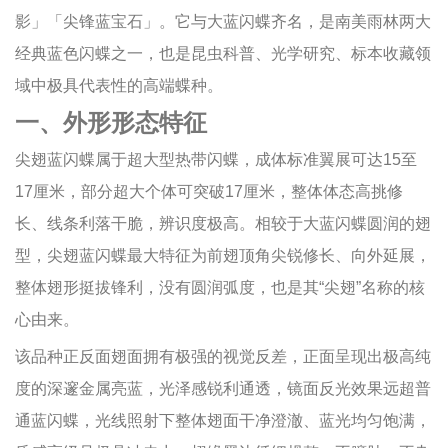
影」「尖锋蓝宝石」。它与大蓝闪蝶齐名，是南美雨林两大
经典蓝色闪蝶之一，也是昆虫科普、光学研究、标本收藏领
域中极具代表性的高端蝶种。
一、外形形态特征
尖翅蓝闪蝶属于超大型热带闪蝶，成体标准翼展可达15至
17厘米，部分超大个体可突破17厘米，整体体态高挑修
长、线条利落干脆，辨识度极高。相较于大蓝闪蝶圆润的翅
型，尖翅蓝闪蝶最大特征为前翅顶角尖锐修长、向外延展，
整体翅形挺拔锋利，没有圆润弧度，也是其“尖翅”名称的核
心由来。
该品种正反面翅面拥有极强的视觉反差，正面呈现出极高纯
度的深邃金属亮蓝，光泽感锐利通透，镜面反光效果远超普
通蓝闪蝶，光线照射下整体翅面干净澄澈、蓝光均匀饱满，