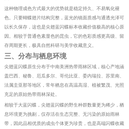
这种物理成色方式最大的优势就是稳定持久、不易氧化褪
色。只要蝴蝶翅片结构完整，蓝光的镜面质感与通透光泽可
以长久保存，这也是尖翅蓝闪蝶标本收藏价值极高的核心原
因。相较于普通色素显色的昆虫，它的色彩质感更高级、留
存周期更长，极具自然科研与美学收藏意义。
三、分布与栖息环境
尖翅蓝闪蝶原生分布于中南美洲热带雨林区域，核心产地涵
盖巴西、秘鲁、厄瓜多尔、哥伦比亚、委内瑞拉、苏里南、
法属圭亚那等地区，常年栖息在高温高湿、植被繁茂、光照
充足的原始热带雨林深处。
相较于大蓝闪蝶，尖翅蓝闪蝶的野生种群数量更为稀少，栖
息环境更为挑剔，仅存活在生态完整、无污染的原始雨林
带，因此品相优质的成虫个体更为珍贵，也是高端闪蝶收藏