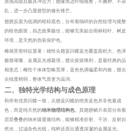
质感高级且极具冲击力；翅缘黑边纤细规整，不臃肿、不杂
乱，进一步凸显翅型的修长锋芒。
翅膀反面为低调的暗棕底色，分布着细碎的自然纹理与规整
的暗色眼斑，拟态效果极佳，能够完美贴合雨林枯叶、树皮
环境，是天然的伪装保护色。
雌雄异形特征显著：雄性尖翅蓝闪蝶蓝光覆盖面积大、色泽
极致璀璨、金属反光感最强，翅尖挺拔锋利，是最经典的品
相形态；雌性个体体型略宽厚，蓝色色调偏柔和内敛，翅尖
尖锐度稍弱，整体气质更为温润。
二、独特光学结构与成色原理
和所有优质闪蝶一致，尖翅蓝闪蝶的绝美蓝色并非色素成
色，而是纯天然的
纳米物理结构色
。其翅膀鳞片表层分布着
层层叠叠的纳米级显微结构，能够精准折射、干涉、反射自
然光，过滤杂色光线，纯粹还原出通透深邃的金属蓝光。